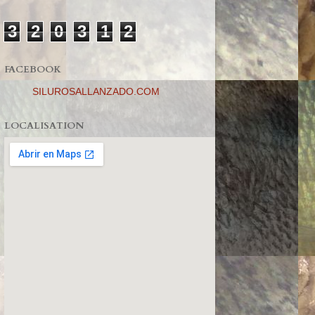
3
2
0
3
1
2
FACEBOOK
SILUROSALLANZADO.COM
LOCALISATION