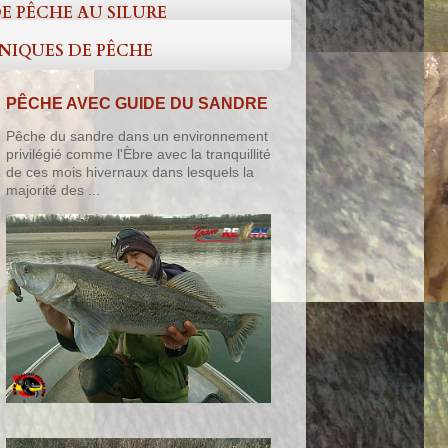
E PÊCHE AU SILURE
HNIQUES DE PÊCHE
PÊCHE AVEC GUIDE DU SANDRE
Pêche du sandre dans un environnement
privilégié comme l'Èbre avec la tranquillité
de ces mois hivernaux dans lesquels la
majorité des ...