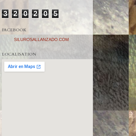
3
2
0
2
0
5
FACEBOOK
SILUROSALLANZADO.COM
LOCALISATION