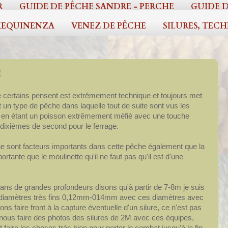
R
GUIDE DE PÊCHE SANDRE - PERCHE
GUIDE D
EQUINENZA
VENEZ DE PÊCHE
SILURES, TEC
E
e certains pensent est extrêmement technique et toujours met
t un type de pêche dans laquelle tout de suite sont vus les
, en étant un poisson extrêmement méfié avec une touche
s dixièmes de second pour le ferrage.
igne sont facteurs importants dans cette pêche également que la
rtante que le moulinette qu'il ne faut pas qu'il est d'une
ans de grandes profondeurs disons qu'à partir de 7-8m je suis
 de diamètres très fins 0,12mm-014mm avec ces diamètres avec
ns faire front à la capture éventuelle d'un silure, ce n'est pas
 nous faire des photos des silures de 2M avec ces équipes,
 faire les choses très bien pour porter le combat jusqu'à la fin.