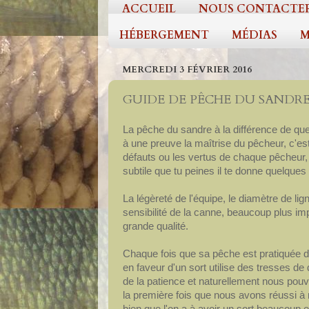
ACCUEIL
NOUS CONTACTE
HÉBERGEMENT
MÉDIAS
M
MERCREDI 3 FÉVRIER 2016
GUIDE DE PÊCHE DU SANDR
La pêche du sandre à la différence de qu
à une preuve la maîtrise du pêcheur, c'es
défauts ou les vertus de chaque pêcheur
subtile que tu peines il te donne quelque
La légèreté de l'équipe, le diamètre de l
sensibilité de la canne, beaucoup plus impo
grande qualité.
Chaque fois que sa pêche est pratiquée d
en faveur d'un sort utilise des tresses
de la patience et naturellement nous pouvo
la première fois que nous avons réussi à
bien que l'on a à avoir un sort beaucoup et