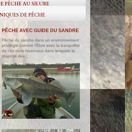
E PÊCHE AU SILURE
HNIQUES DE PÊCHE
PÊCHE AVEC GUIDE DU SANDRE
Pêche du sandre dans un environnement
privilégié comme l'Èbre avec la tranquillité
de ces mois hivernaux dans lesquels la
majorité des ...