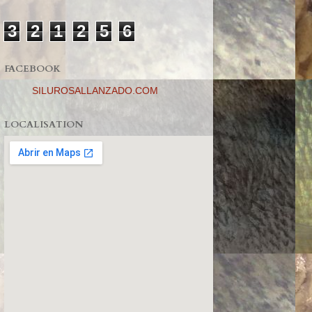
3
2
1
2
5
6
FACEBOOK
SILUROSALLANZADO.COM
LOCALISATION