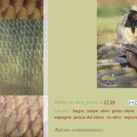
Publié par
ebro_hunter
à
17:39
Libellés :
bagre
,
caspe
,
ebro
,
gross silure
,
espagne
,
pesca del siluro
,
rio ebro
,
sejour
Aucun commentaire: