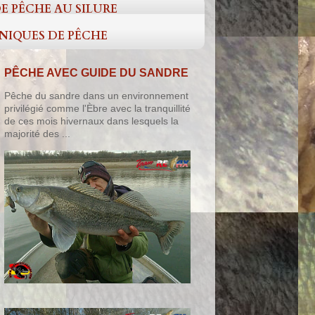
E PÊCHE AU SILURE
HNIQUES DE PÊCHE
PÊCHE AVEC GUIDE DU SANDRE
Pêche du sandre dans un environnement
privilégié comme l'Èbre avec la tranquillité
de ces mois hivernaux dans lesquels la
majorité des ...