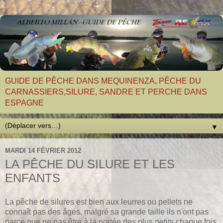
GUIDE DE PÊCHE DANS MEQUINENZA, PÊCHE DU
CARNASSIERS,SILURE, SANDRE ET PERCHE DANS
ESPAGNE
▼
MARDI 14 FÉVRIER 2012
LA PÊCHE DU SILURE ET LES
ENFANTS
La pêche de silures est bien aux leurres ou pellets ne
connaît pas des âges, malgré sa grande taille ils n'ont pas
parce que ne pas être à la portée des plus petits chaque fois