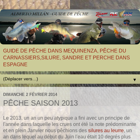
GUIDE DE PÊCHE DANS MEQUINENZA, PÊCHE DU
CARNASSIERS,SILURE, SANDRE ET PERCHE DANS
ESPAGNE
▼
DIMANCHE 2 FÉVRIER 2014
PÊCHE SAISON 2013
Le 2013, un an un peu atypique a fini avec un principe de
l'année dans laquelle les crues ont été la note prédominante
et en plein Janvier nous pêchions des
silures au leurre
, un
an dans lequel au début du Juin l'eau était 10 degrés plus