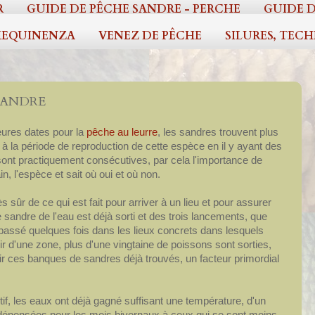
R
GUIDE DE PÊCHE SANDRE - PERCHE
GUIDE D
EQUINENZA
VENEZ DE PÊCHE
SILURES, TEC
 SANDRE
eures dates pour la
pêche au leurre
, les sandres trouvent plus
à la période de reproduction de cette espèce en il y ayant des
sont practiquement consécutives, par cela l'importance de
n, l'espèce et sait où oui et où non.
très sûr de ce qui est fait pour arriver à un lieu et pour assurer
andre de l'eau est déjà sorti et des trois lancements, que
assé quelques fois dans les lieux concrets dans lesquels
r d'une zone, plus d'une vingtaine de poissons sont sorties,
oir ces banques de sandres déjà trouvés, un facteur primordial
ctif, les eaux ont déjà gagné suffisant une température, d'un
 dépensées pour les mois hivernaux à ceux qui se sont moins