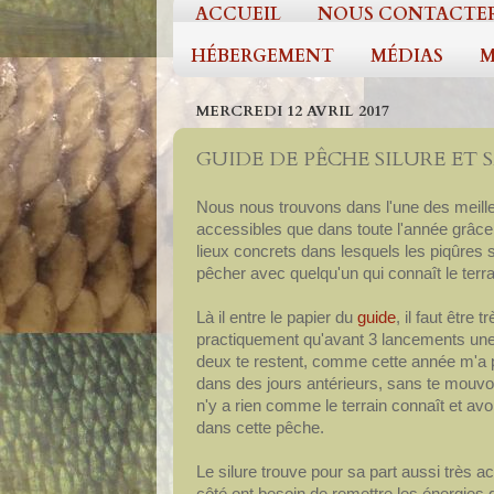
ACCUEIL
NOUS CONTACTE
HÉBERGEMENT
MÉDIAS
M
MERCREDI 12 AVRIL 2017
GUIDE DE PÊCHE SILURE ET
Nous nous trouvons dans l'une des meill
accessibles que dans toute l'année grâce 
lieux concrets dans lesquels les piqûres 
pêcher avec quelqu'un qui connaît le terrai
Là il entre le papier du
guide
, il faut être 
practiquement qu'avant 3 lancements une s
deux te restent, comme cette année m'a p
dans des jours antérieurs, sans te mouvoi
n'y a rien comme le terrain connaît et av
dans cette pêche.
Le silure trouve pour sa part aussi très a
côté ont besoin de remettre les énergies