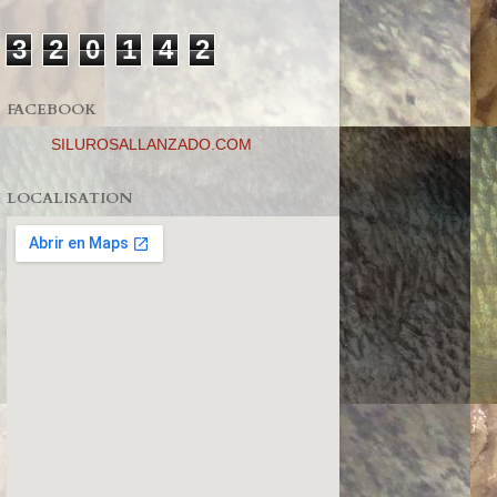
3
2
0
1
4
2
FACEBOOK
SILUROSALLANZADO.COM
LOCALISATION