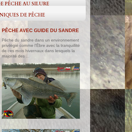
E PÊCHE AU SILURE
HNIQUES DE PÊCHE
PÊCHE AVEC GUIDE DU SANDRE
Pêche du sandre dans un environnement
privilégié comme l'Èbre avec la tranquillité
de ces mois hivernaux dans lesquels la
majorité des ...